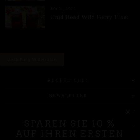
Juli 11, 2024
Crud Road Wild Berry Float
Bestellung Widerrufen
RECHTLICHES
NEWSLETTER
KONTAKT
"Sch
SPAREN SIE 10 %
(Esc
HAST DU FRAGEN
AUF IHREN ERSTEN