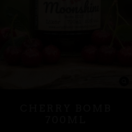
SC
ES
CHERRY BOMB
700ML