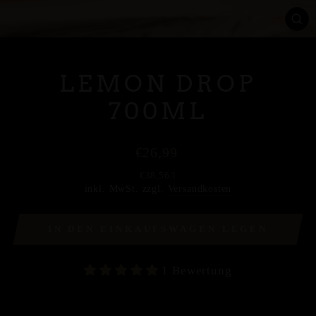
SC
ES
LEMON DROP
700ML
Normaler
€26,99
Preis
€38,56
/
l
inkl. MwSt. zzgl.
Versandkosten
IN DEN EINKAUFSWAGEN LEGEN
1 Bewertung