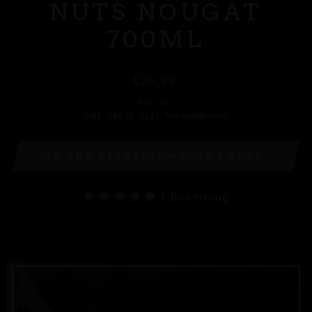
NUTS NOUGAT
700ML
Normaler
€26,99
Preis
€38,56
/
l
inkl. MwSt. zzgl.
Versandkosten
IN DEN EINKAUFSWAGEN LEGEN
1 Bewertung