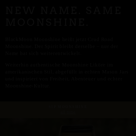
NEW NAME. SAME
MOONSHINE.
BlackMoon Moonshine heißt jetzt Crud Road
Moonshine. Der Spirit bleibt derselbe – nur der
Name hat sich weiterentwickelt.
Weiterhin authentische Moonshine Liköre im
amerikanischen Stil, abgefüllt in echten Mason Jars
und inspiriert von Freiheit, Abenteuer und echter
Moonshine-Kultur.
SIP MOONSHINE
all time
Pause
Diashow
Pause
Diashow