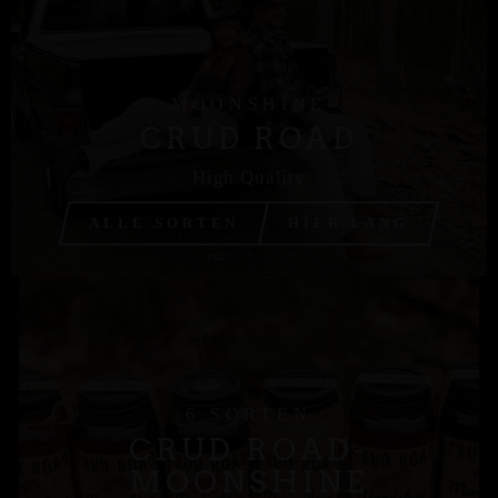
MOONSHINE
CRUD ROAD
High Quality
ALLE SORTEN
HIER LANG
6 SORTEN
CRUD ROAD-
MOONSHINE