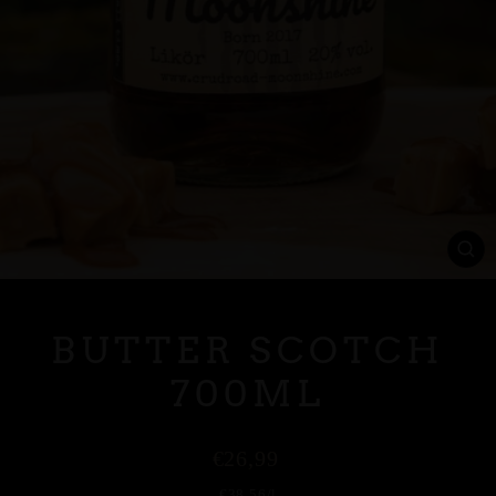
SC
ES
BUTTER SCOTCH
700ML
Normaler
€26,99
Preis
€38,56
/
l