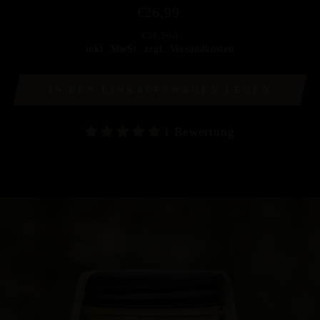
Normaler
€26,99
Preis
€38,56
/
l
inkl. MwSt. zzgl.
Versandkosten
IN DEN EINKAUFSWAGEN LEGEN
1 Bewertung