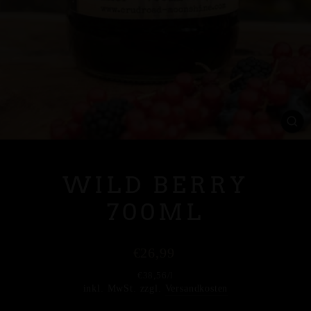
SC
ES
WILD BERRY
700ML
Normaler
€26,99
Preis
€38,56
/
l
inkl. MwSt. zzgl.
Versandkosten