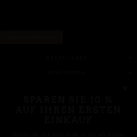
Bestellung Widerrufen
RECHTLICHES
NEWSLETTER
KONTAKT
"Sch
SPAREN SIE 10 %
(Esc
HAST DU FRAGEN
AUF IHREN ERSTEN
EINKAUF
Melden Sie sich noch heute an und wir senden