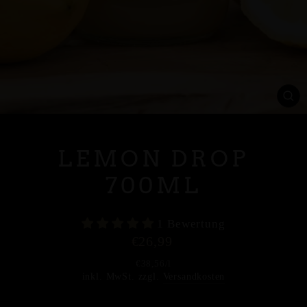
SC
ES
LEMON DROP
700ML
1 Bewertung
Normaler
€26,99
Preis
€38,56
/
l
inkl. MwSt. zzgl.
Versandkosten