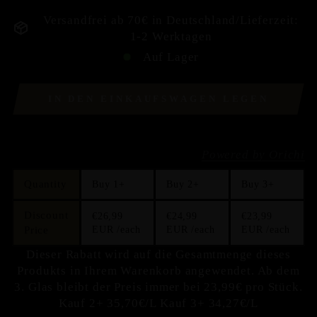
Versandfrei ab 70€ in Deutschland/Lieferzeit:
1-2 Werktagen
Auf Lager
IN DEN EINKAUFSWAGEN LEGEN
WENN DU MEHR KAUFST KANNST DU
SPAREN
Powered by Orichi
Quantity
Buy 1+
Buy 2+
Buy 3+
Discount
€26,99
€24,99
€23,99
Price
EUR
/each
EUR
/each
EUR
/each
Dieser Rabatt wird auf die Gesamtmenge dieses
Produkts in Ihrem Warenkorb angewendet. Ab dem
3. Glas bleibt der Preis immer bei 23,99€ pro Stück.
Kauf 2+ 35,70€/L Kauf 3+ 34,27€/L