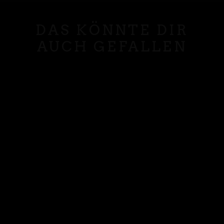
DAS KÖNNTE DIR
AUCH GEFALLEN
LEMON DROP
700ML
€26,99
€38,56/l